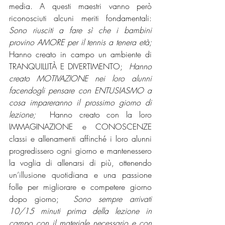
media. A questi maestri vanno però 
riconosciuti alcuni meriti fondamentali: 
Sono riusciti a fare sì che i bambini 
provino AMORE per il tennis a tenera età; 
Hanno creato in campo un ambiente di 
TRANQUILLITÀ E DIVERTIMENTO; 
 Hanno 
creato MOTIVAZIONE nei loro alunni 
facendogli pensare con ENTUSIASMO a 
cosa impareranno il prossimo giorno di 
lezione; 
 Hanno creato con la loro 
IMMAGINAZIONE e CONOSCENZE 
classi e allenamenti affinché i loro alunni 
progredissero ogni giorno e mantenessero 
la voglia di allenarsi di più, ottenendo 
un’illusione quotidiana e una passione 
folle per migliorare e competere giorno 
dopo giorno; 
 Sono sempre arrivati 
10/15 minuti prima della lezione in 
campo con il materiale necessario e con 