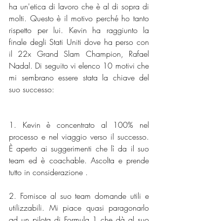
ha un'etica di lavoro che è al di sopra di 
molti. Questo è il motivo perché ho tanto 
rispetto per lui. Kevin ha raggiunto la 
finale degli Stati Uniti dove ha perso con 
il 22x Grand Slam Champion, Rafael 
Nadal. Di seguito vi elenco 10 motivi che 
mi sembrano essere stata la chiave del 
suo successo: 
1. Kevin è concentrato al 100% nel 
processo e nel viaggio verso il successo. 
È aperto ai suggerimenti che lì da il suo 
team ed è coachable. Ascolta e prende 
tutto in considerazione . 
2. Fornisce al suo team domande utili e 
utilizzabili. Mi piace quasi paragonarlo 
ad un pilota di Formula 1 che dà al suo 