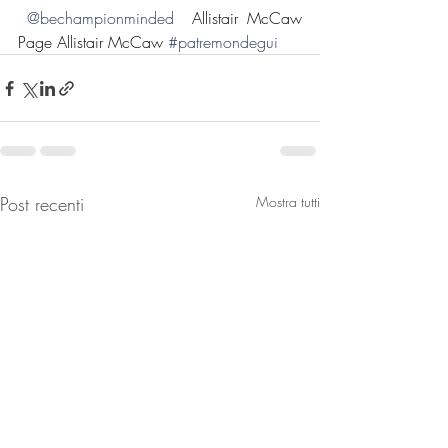
@bechampionminded
  Allistair McCaw 
Page Allistair McCaw 
#patremondegui
Post recenti
Mostra tutti